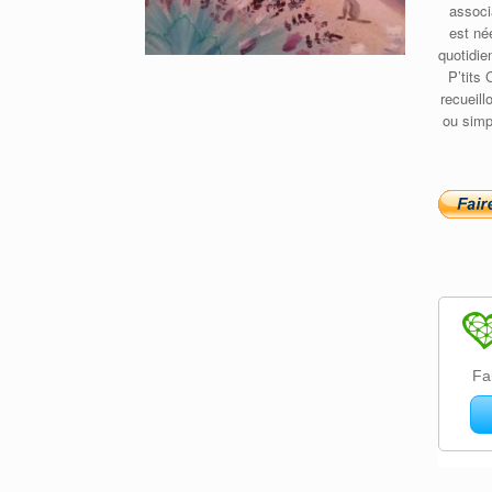
associ
est né
quotidie
P’tits 
recueill
ou simp