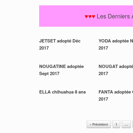
♥♥♥
Les Derniers 
JETSET adopté Déc
YODA adoptée 
2017
2017
NOUGATINE adoptée
NOUGAT adopté
Sept 2017
2017
ELLA chihuahua 8 ans
FANTA adoptée 
2017
« Précédent
1
…
Post navigation