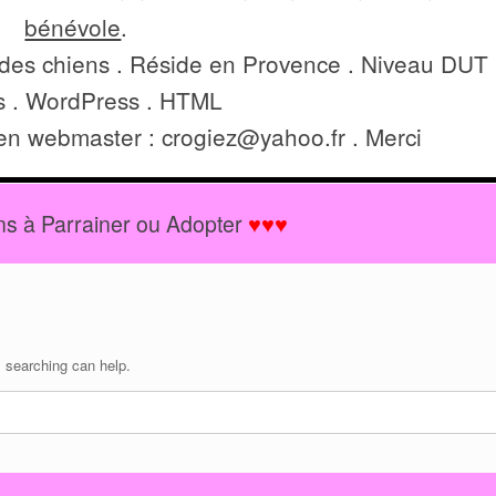
bénévole
.
 des chiens . Réside en Provence . Niveau DUT
s . WordPress . HTML
ien webmaster : crogiez@yahoo.fr . Merci
s à Parrainer ou Adopter
♥♥♥
s searching can help.