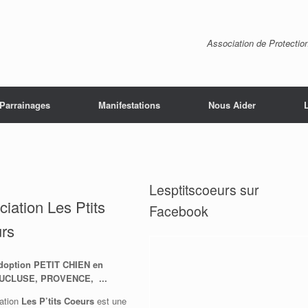
Association de Protectio
Parrainages
Manifestations
Nous Aider
Lesptitscoeurs sur
iation Les Ptits
Facebook
rs
doption PETIT CHIEN en
UCLUSE, PROVENCE, ...
iation
Les P’tits Coeurs
est une