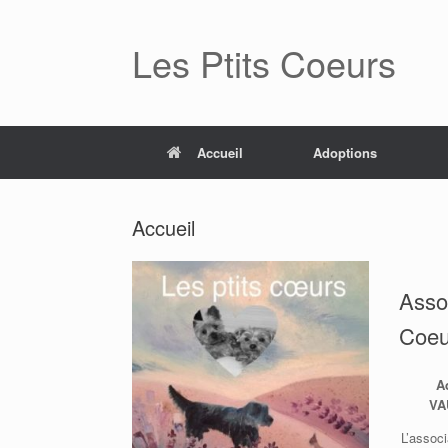
Les Ptits Coeurs
Accueil
Adoptions
Accueil
Assoc
Coeu
A
VA
L’assoc