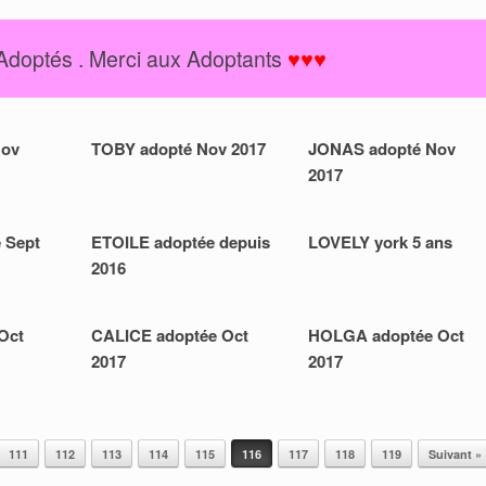
Adoptés . Merci aux Adoptants
♥♥♥
Nov
TOBY adopté Nov 2017
JONAS adopté Nov
2017
 Sept
ETOILE adoptée depuis
LOVELY york 5 ans
2016
Oct
CALICE adoptée Oct
HOLGA adoptée Oct
2017
2017
111
112
113
114
115
116
117
118
119
Suivant »