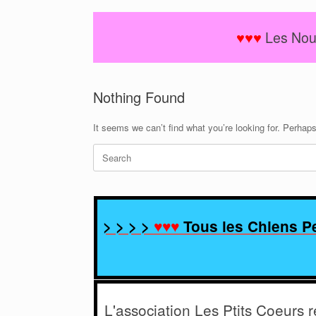
♥♥♥
Les Nou
Nothing Found
It seems we can’t find what you’re looking for. Perhap
> > > >
♥♥♥
Tous les Chiens Pe
L'association Les Ptits Coeurs