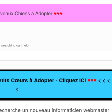
veaux Chiens à Adopter
♥♥♥
s searching can help.
tits Cœurs à Adopter - Cliquez ICI
♥♥♥
< < <
<
 recherche un nouveau informaticien webmaster