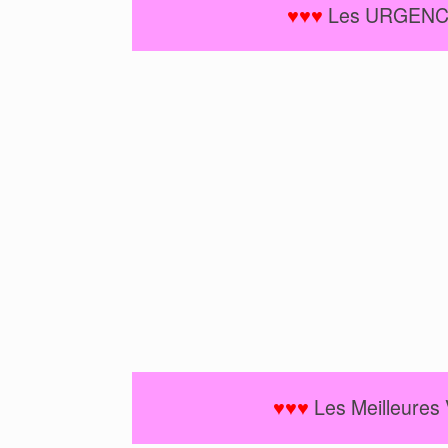
♥♥♥
Les URGENCES
♥♥♥
Les Meilleures 