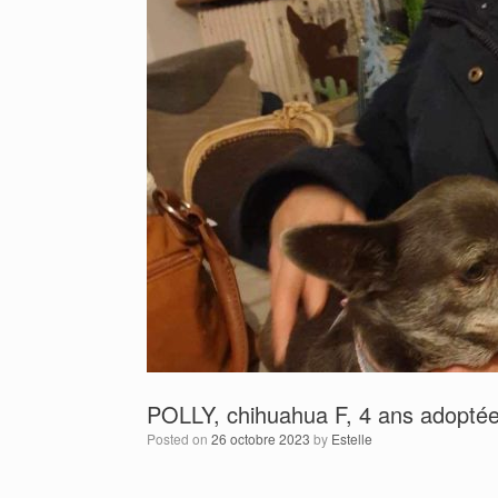
POLLY, chihuahua F, 4 ans adoptée
Posted on
26 octobre 2023
by
Estelle