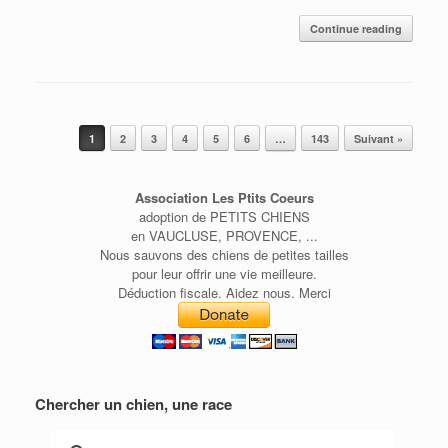
Continue reading
Post navigation
1
2
3
4
5
6
…
143
Suivant »
Association Les Ptits Coeurs
adoption de PETITS CHIENS
en VAUCLUSE, PROVENCE, ...
Nous sauvons des chiens de petites tailles
pour leur offrir une vie meilleure.
Déduction fiscale. Aidez nous. Merci
Chercher un chien, une race