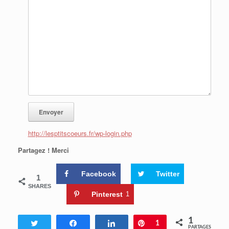
http://lesptitscoeurs.fr/wp-login.php
Partagez ! Merci
Facebook
Twitter
1
SHARES
Pinterest
1
1
Tweetez
Partagez
Partagez
Enregistrer
1
PARTAGES