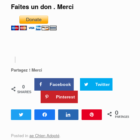
Faites un don . Merci
Partagez ! Merci
Facebook
Twitter
0
SHARES
Pinterest
0
Tweetez
Partagez
Partagez
Enregistrer
PARTAGES
Posted in
ae Chien Adopté
.