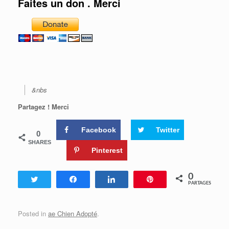
Faites un don . Merci
&nbs
Partagez ! Merci
Facebook
Twitter
0
SHARES
Pinterest
0
Tweetez
Partagez
Partagez
Enregistrer
PARTAGES
Posted in
ae Chien Adopté
.