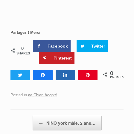
Partagez ! Merci
Facebook
Twitter
0
SHARES
Pinterest
0
Tweetez
Partagez
Partagez
Enregistrer
PARTAGES
Posted in
ae Chien Adopté
.
Post navigation
←
NINO york mâle, 2 ans…