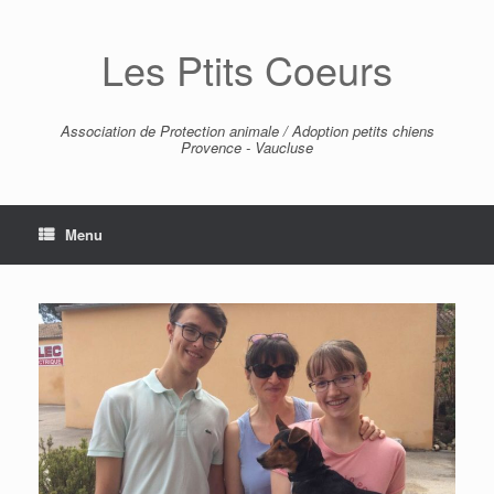
Skip
to
Les Ptits Coeurs
content
Association de Protection animale / Adoption petits chiens
Provence - Vaucluse
Menu