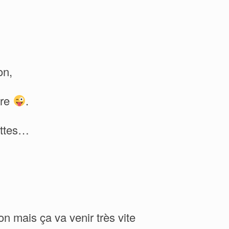
on,
tre
.
attes…
on mais ça va venir très vite