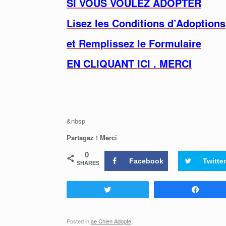
SI VOUS VOULEZ ADOPTER
Lisez les Conditions d’Adoptions
et Remplissez le Formulaire
EN CLIQUANT ICI . MERCI
&nbsp
Partagez ! Merci
0
Facebook
Twitter
SHARES
Tweetez
Partag
Posted in
ae Chien Adopté
.