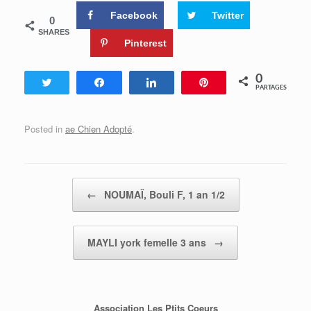
Facebook
Twitter
0
SHARES
Pinterest
0
Tweetez
Partagez
Partagez
Enregistrer
PARTAGES
Posted in
ae Chien Adopté
.
Post navigation
←
NOUMAÏ, Bouli F, 1 an 1/2
MAYLI york femelle 3 ans
→
Association Les Ptits Coeurs