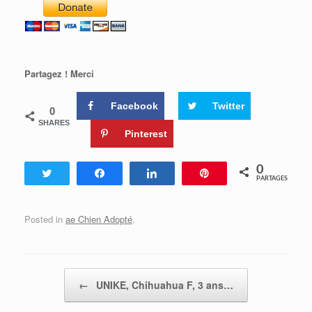
Partagez ! Merci
Facebook
Twitter
0
SHARES
Pinterest
0
Tweetez
Partagez
Partagez
Enregistrer
PARTAGES
Posted in
ae Chien Adopté
.
Post navigation
←
UNIKE, Chihuahua F, 3 ans…