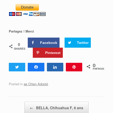
Partagez ! Merci
Facebook
Twitter
0
SHARES
Pinterest
0
Tweetez
Partagez
Partagez
Enregistrer
PARTAGES
Posted in
ae Chien Adopté
.
Post navigation
←
BELLA, Chihuahua F, 8 ans