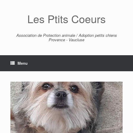
Skip
to
Les Ptits Coeurs
content
Association de Protection animale / Adoption petits chiens
Provence - Vaucluse
Menu