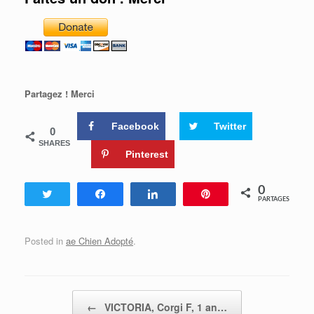
Partagez ! Merci
Facebook
Twitter
0
SHARES
Pinterest
0
Tweetez
Partagez
Partagez
Enregistrer
PARTAGES
Posted in
ae Chien Adopté
.
Post navigation
←
VICTORIA, Corgi F, 1 an…