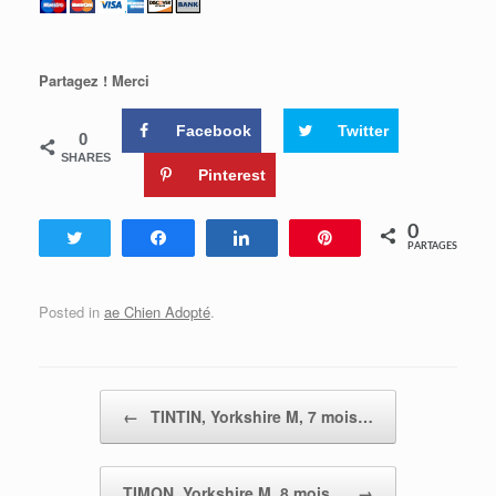
Partagez ! Merci
Facebook
Twitter
0
SHARES
Pinterest
0
Tweetez
Partagez
Partagez
Enregistrer
PARTAGES
Posted in
ae Chien Adopté
.
Post navigation
←
TINTIN, Yorkshire M, 7 mois…
TIMON, Yorkshire M, 8 mois…
→