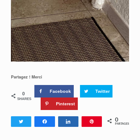
Partagez ! Merci
Facebook
Twitter
0
SHARES
Pinterest
0
Tweetez
Partagez
Partagez
Enregistrer
PARTAGES