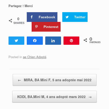
Partagez ! Merci
Facebook
Twitter
0
SHARES
Pinterest
0
Tweetez
Partagez
Partagez
Enregistrer
PARTAGES
Posted in
ae Chien Adopté
.
Post navigation
←
MIRA, BA Mini F, 5 ans adoptée mai 2022
KODI, BA.Mini M, 4 ans adopté mars 2022
→