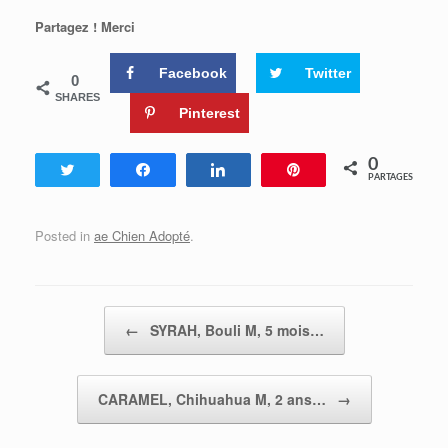
Partagez ! Merci
Facebook
Twitter
0
SHARES
Pinterest
0
Tweetez
Partagez
Partagez
Enregistrer
PARTAGES
Posted in
ae Chien Adopté
.
Post navigation
←
SYRAH, Bouli M, 5 mois…
CARAMEL, Chihuahua M, 2 ans…
→