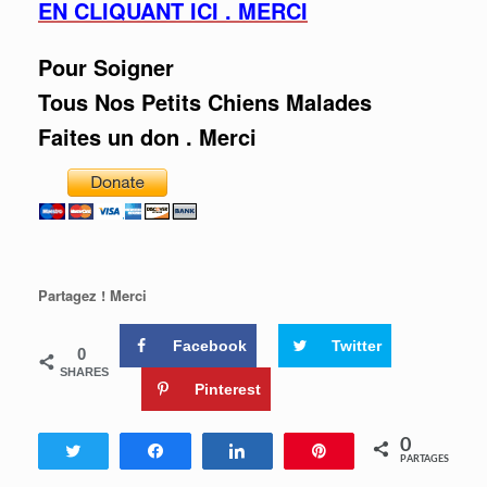
EN CLIQUANT ICI . MERCI
Pour Soigner
Tous Nos Petits Chiens Malades
Faites un don . Merci
Partagez ! Merci
Facebook
Twitter
0
SHARES
Pinterest
0
Tweetez
Partagez
Partagez
Enregistrer
PARTAGES