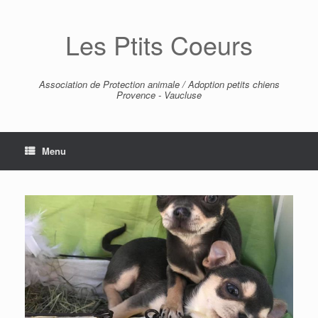
Skip
to
Les Ptits Coeurs
content
Association de Protection animale / Adoption petits chiens
Provence - Vaucluse
Menu