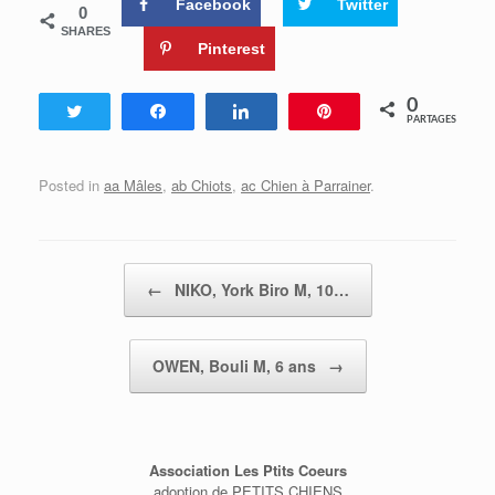
Facebook
Twitter
0
SHARES
Pinterest
0
Tweetez
Partagez
Partagez
Enregistrer
PARTAGES
Posted in
aa Mâles
,
ab Chiots
,
ac Chien à Parrainer
.
Post navigation
←
NIKO, York Biro M, 10…
OWEN, Bouli M, 6 ans
→
Association Les Ptits Coeurs
adoption de PETITS CHIENS