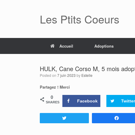
Skip
to
Les Ptits Coeurs
content
Accueil
Adoptions
HULK, Cane Corso M, 5 mois adopt
Posted on
7 juin 2023
by
Estelle
Partagez ! Merci
0
Facebook
Twitter
SHARES
Tweetez
Partag