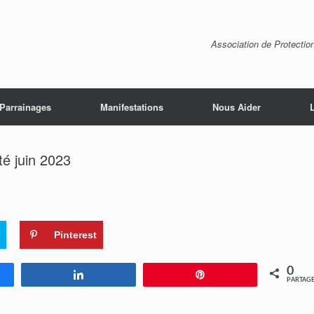
Association de Protectio
Parrainages
Manifestations
Nous Aider
é juin 2023
Pinterest
0
ez
Partagez
Enregistrer
PARTAG