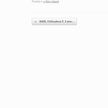
Posted in
z Non classé
.
Post navigation
←
NAÏS, Chihuahua F, 3 ans…