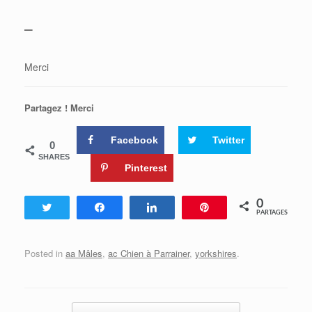
–
Merci
Partagez ! Merci
Facebook
Twitter
0
SHARES
Pinterest
0
Tweetez
Partagez
Partagez
Enregistrer
PARTAGES
Posted in
aa Mâles
,
ac Chien à Parrainer
,
yorkshires
.
Post navigation